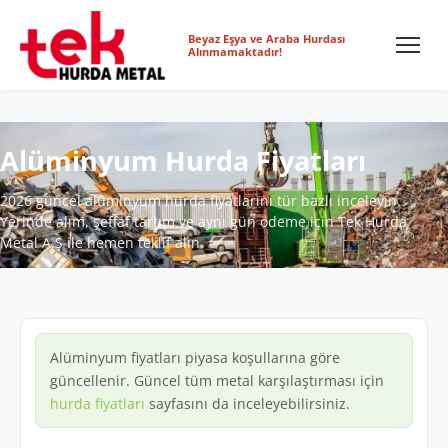
Beyaz Eşya ve Araba Hurdası
Alınmamaktadır!
Alüminyum Hurda Fiyatları
2026 güncel alüminyum hurda fiyatlarını tür bazlı inceleyin.
Yerinde alım, şeffaf tartım ve aynı gün ödeme için Tek Hurda
Metal A.Ş ile hemen teklif alın.
Alüminyum fiyatları piyasa koşullarına göre
güncellenir. Güncel tüm metal karşılaştırması için
hurda fiyatları
sayfasını da inceleyebilirsiniz.