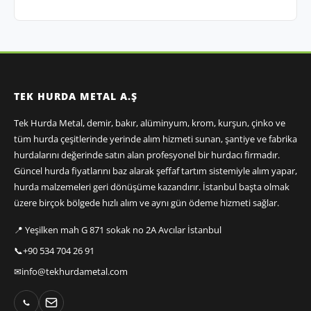
TEK HURDA METAL A.Ş
Tek Hurda Metal, demir, bakır, alüminyum, krom, kurşun, çinko ve
tüm hurda çeşitlerinde yerinde alım hizmeti sunan, şantiye ve fabrika
hurdalarını değerinde satın alan profesyonel bir hurdacı firmadır.
Güncel hurda fiyatlarını baz alarak şeffaf tartım sistemiyle alım yapar,
hurda malzemeleri geri dönüşüme kazandırır. İstanbul başta olmak
üzere birçok bölgede hızlı alım ve aynı gün ödeme hizmeti sağlar.
📍 Yeşilken mah G 871 sokak no 2A Avcılar İstanbul
📞
+90 534 704 26 91
✉
info@tekhurdametal.com