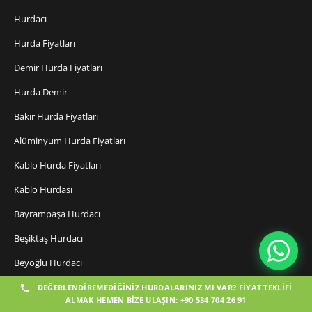
Hurdacı
Hurda Fiyatları
Demir Hurda Fiyatları
Hurda Demir
Bakır Hurda Fiyatları
Alüminyum Hurda Fiyatları
Kablo Hurda Fiyatları
Kablo Hurdası
Bayrampaşa Hurdacı
Beşiktaş Hurdacı
Beyoğlu Hurdacı
Büyükçekmece Hurdacı
DEĞERLENDIREMEDIĞINIZ HURDALARINIZ MI VAR? FIYAT TEKLIFI
ALMAK HEMEN BIZE ULAŞIN: +90 534 704 26 91
Çatalca Hurdacı