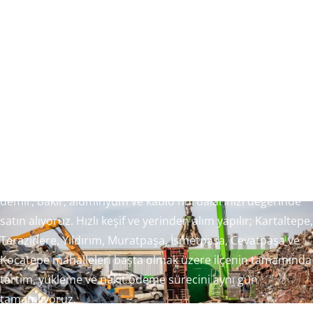
Bayrampaşa hurdacı
Tek Hurda Metal A.Ş olarak Bayrampaşa hurdacı hizmetiyle
demir, bakır, alüminyum ve kablo hurdalarınızı değerinde
satın alıyoruz. Hızlı keşif ve yerinden alım yapılır; Kartaltepe,
Terazidere, Yıldırım, Muratpaşa, İsmetpaşa, Cevatpaşa ve
Kocatepe mahalleleri başta olmak üzere ilçenin tamamında
tartım, yükleme ve nakit ödeme sürecini aynı gün
tamamlıyoruz.