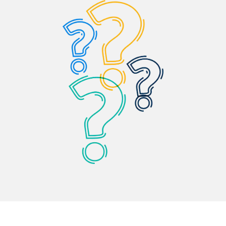
balkon sökümü, fabrika profil firesi ve imalathane
artıklarında alüminyum düzenli birikir. Hafif ama
değerli bir gruptur; doğru sınıflandırma ile birim
fiyat korunur.
Alüminyum hurda alımı
ve
alüminyum hurda fiyatları
sayfalarımızda
detaylar yer alır.
Kablo Hurda Alımı
Kablo hurdasında fiyatı belirleyen iç metal
oranıdır. NYA, enerji kablosu, şantiye kablosu ve
karışık kablo farklı bantlardan değerlendirilir.
Bayrampaşa’de fabrika elektrik yenilemesi, tesisat
sökümü, atölye kablo firesi ve şantiye kablosu
çıkışı sık görülür. Soyulmuş bakır kablo ile
izolasyonlu karışık kablo aynı fiyata gitmez;
sahada tür ayrımı yaparak ortalama fiyat kaybını