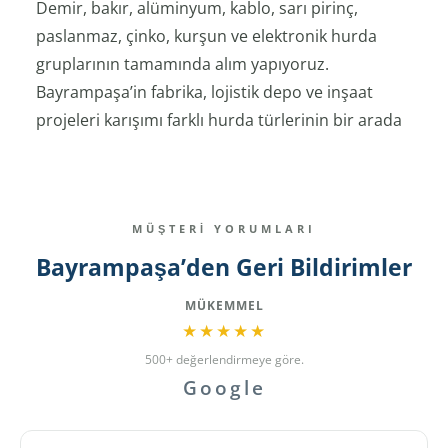
Demir, bakır, alüminyum, kablo, sarı pirinç,
paslanmaz, çinko, kurşun ve elektronik hurda
gruplarının tamamında alım yapıyoruz.
Bayrampaşa’in fabrika, lojistik depo ve inşaat
projeleri karışımı farklı hurda türlerinin bir arada
çıkmasına neden oluyor; pres sac artığı, profil
firesi, makine parçası ve şantiye demiri aynı
bölgede birikebilir.
MÜŞTERİ YORUMLARI
Karışık yığın tek fiyattan alınabilir; ancak demir,
Bayrampaşa’den Geri Bildirimler
bakır ve kablo ayrı tartıldığında toplam bedel
genelde daha yüksek çıkıyor. Bayrampaşa’deki
MÜKEMMEL
fabrika ve depo müşterilerimizde bu ayrım rutin
★★★★★
olarak uygulanıyor.
500+ değerlendirmeye göre.
Google
Demir Hurda Alımı
Bayrampaşa’de demir hurda en yaygın satılan